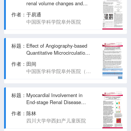
renal volume changes and
long-term prognosis in
作者：
于易通
patients with type B aortic
中国医学科学院阜外医院
dissection
标题：
Effect of Angiography-based
Quantitative Microcirculation
Resistance on the Diagnostic
作者：
田间
Performance of Quantitative
中国医学科学院阜外医院（国家心血管病中心）心内科
Flow Ratio in Moderately
Obstructed Coronary Arteries
标题：
Myocardial Involvement in
End-stage Renal Disease
Patients with Anemia as
作者：
陈林
Assessed by Cardiovascular
四川大学华西妇产儿童医院
Magnetic Resonance Native
T1 Mapping